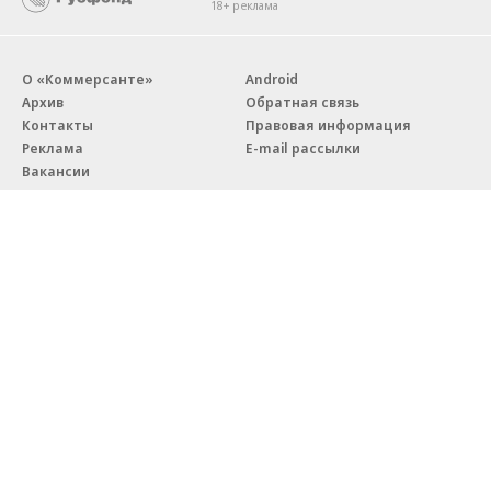
18+ реклама
О «Коммерсанте»
Android
Архив
Обратная связь
Контакты
Правовая информация
Реклама
E-mail рассылки
Вакансии
18+
© АО «Коммерсантъ». 127006, Москва, Оружейный переулок д. 41,
тел. +7 (495) 797-69-70.
Сетевое издание «Коммерсантъ» (доменное имя сайта:
kommersant.ru) зарегистрировано Федеральной службой
по надзору в сфере связи, информационных технологий и массовых
коммуникаций (Роскомнадзор), регистрационный номер и дата
принятия решения о регистрации: серия
Эл № ФС77-76922
от 11 октября 2019 г.
Партнерские проекты/материалы, новости компаний, материалы