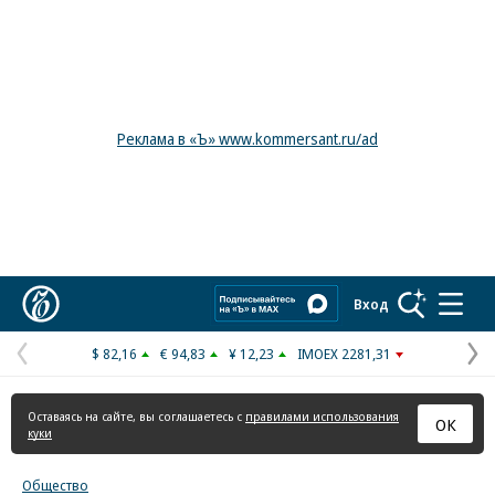
Реклама в «Ъ» www.kommersant.ru/ad
Коммерсантъ
Вход
$ 82,16
€ 94,83
¥ 12,23
IMOEX 2281,31
Предыдущая
С
страница
с
Оставаясь на сайте, вы соглашаетесь с
правилами использования
ОК
куки
Общество