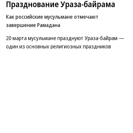
Празднование Ураза-байрама
Как российские мусульмане отмечают
завершение Рамадана
20 марта мусульмане празднуют Ураза-байрам —
один из основных религиозных праздников
ислама, завершающий священный месяц
Рамадан. Как верующие в России проводят
праздник — в фотогалерее «Ъ».
Развернуть на