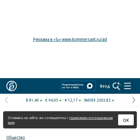
Реклама в «Ъ» www.kommersant.ru/ad
Коммерсантъ
Вход
$ 81,40
€ 94,05
¥ 12,17
IMOEX 2303,82
Предыдущая
С
страница
с
Оставаясь на сайте, вы соглашаетесь с
правилами использования
ОК
куки
Общество