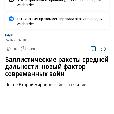
Wildberries
Татьяна Ким прокомментировала атаки на склады
Wildberries
Наука
24.06.2026, 00:00
11K
12 мин.
Баллистические ракеты средней
дальности: новый фактор
современных войн
После Второй мировой войны развитие
баллистических ракет пошло быстрыми темпами.
СССР и США получили материалы по первой
боевой баллистической ракете, немецкой «Фау-2»
Вернера фон Брауна. Ее дальность достигала