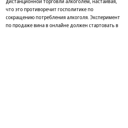
дистанционной торговли алкоголем, настаивая,
что это противоречит госполитике по
сокращению потребления алкоголя. Эксперимент
по продаже вина в онлайне должен стартовать в
2026 году. Представители алкогольной отрасли,
напротив, считают, что реализация такой
продукции через интернет не приведет к резкому
росту ее потребления.
Развернуть на
Читать полностью