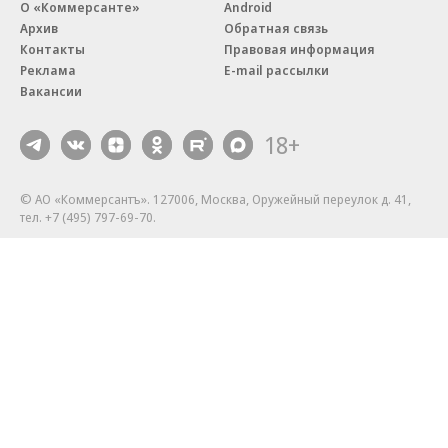
О «Коммерсанте»
Android
Архив
Обратная связь
Контакты
Правовая информация
Реклама
E-mail рассылки
Вакансии
18+
© АО «Коммерсантъ». 127006, Москва, Оружейный переулок д. 41,
тел. +7 (495) 797-69-70.
Сетевое издание «Коммерсантъ» (доменное имя сайта:
kommersant.ru) зарегистрировано Федеральной службой
по надзору в сфере связи, информационных технологий и массовых
коммуникаций (Роскомнадзор), регистрационный номер и дата
принятия решения о регистрации: серия
Эл № ФС77-76922
от 11 октября 2019 г.
Партнерские проекты/материалы, новости компаний, материалы
с пометкой «Промо» и «Официальное сообщение» опубликованы
на коммерческой основе.
На kommersant.ru применяются рекомендательные технологии.
Подробнее