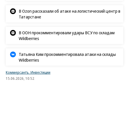
В Ozon рассказали об атаке на логистический центр в
Татарстане
В ООН прокомментировали удары ВСУ по складам
Wildberries
Татьяна Ким прокомментировала атаки на склады
Wildberries
Коммерсантъ. Инвестиции
15.06.2026, 10:52
22K
8 мин.
Гнетущая определенность
Чего инвесторам ждать от заседания Банка
России 19 июня