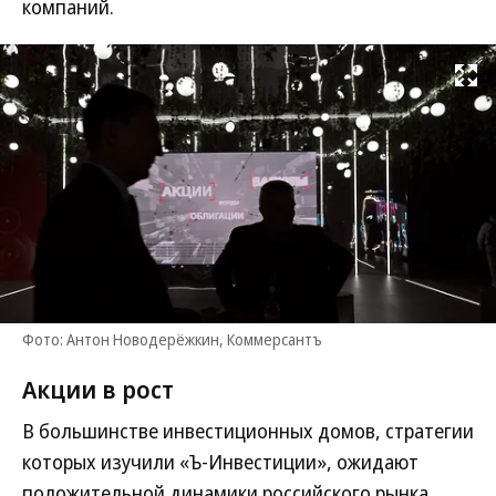
компаний.
Развернуть на
Фото: Антон Новодерёжкин, Коммерсантъ
Акции в рост
В большинстве инвестиционных домов, стратегии
которых изучили «Ъ-Инвестиции», ожидают
положительной динамики российского рынка