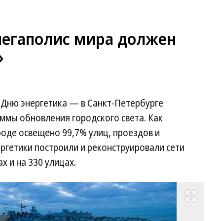
егаполис мира должен
»
Дню энергетика — в Санкт-Петербурге
ммы обновления городского света. Как
роде освещено 99,7% улиц, проездов и
ргетики построили и реконструировали сети
х и на 330 улицах.
Развернуть на весь экран