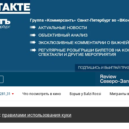
Реклама в «Ъ» www.kommersant.ru/ad
281,31
Что посмотреть в кино
Взрыв у Balzi Rossi
Мигранты в
с
правилами использования куки