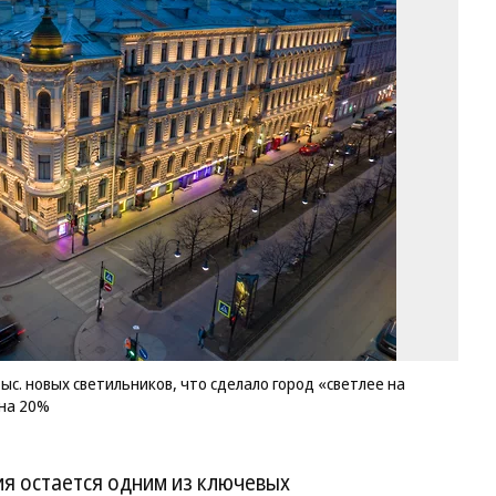
За
се
ле
в
го
по
бо
22
ты
но
св
чт
сд
го
«с
на
2
пр
тыс. новых светильников, что сделало город «светлее на
со
на 20%
эн
на
2
я остается одним из ключевых
Фо