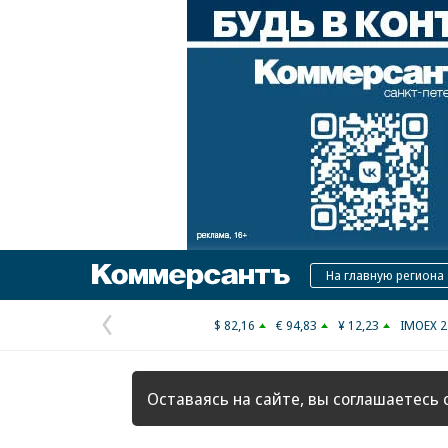
Коммерсантъ
На главную региона
$ 82,16
€ 94,83
¥ 12,23
IMOEX 2
Предыдущая
страница
Оставаясь на сайте, вы соглашаетесь 