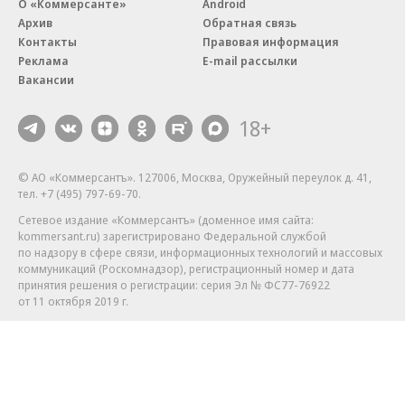
О «Коммерсанте»
Android
Архив
Обратная связь
Контакты
Правовая информация
Реклама
E-mail рассылки
Вакансии
18+
© АО «Коммерсантъ». 127006, Москва, Оружейный переулок д. 41,
тел. +7 (495) 797-69-70.
Сетевое издание «Коммерсантъ» (доменное имя сайта:
kommersant.ru) зарегистрировано Федеральной службой
по надзору в сфере связи, информационных технологий и массовых
коммуникаций (Роскомнадзор), регистрационный номер и дата
принятия решения о регистрации: серия
Эл № ФС77-76922
от 11 октября 2019 г.
Партнерские проекты/материалы, новости компаний, материалы
с пометкой «Промо» и «Официальное сообщение» опубликованы
на коммерческой основе.
На kommersant.ru применяются рекомендательные технологии.
Подробнее