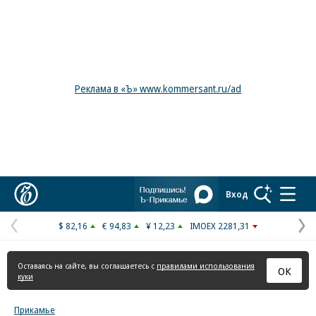
Реклама в «Ъ» www.kommersant.ru/ad
Коммерсантъ
Вход
$ 82,16
€ 94,83
¥ 12,23
IMOEX 2281,31
Предыдущая
С
страница
с
Оставаясь на сайте, вы соглашаетесь с
правилами использования
ОК
куки
Прикамье