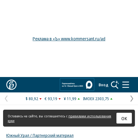
Реклама в «Ъ» www.kommersant.ru/ad
Коммерсантъ
Вход
$ 80,92
€ 93,19
¥ 11,99
IMOEX 2303,75
Предыдущая
С
страница
с
Оставаясь на сайте, вы соглашаетесь с
правилами использования
ОК
куки
Южный Урал / Партнерский материал