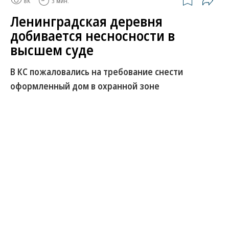
8K
3 мин.
Ленинградская деревня
добивается несносности в
высшем суде
В КС пожаловались на требование снести
оформленный дом в охранной зоне
Конституционный суд (КС) принял жалобу
жительницы Ленинградской области,
оспаривающей снос ее дома в деревне Большие
Пороги. Гражданка в 2021 году купила там два
участка, построила и оформила на одном из них
дом, успев даже получить материнский капитал
на стройку. После чего выяснилось, что ее земля с
2015 года входит в охранную зону памятника
«Безымянная высота», а ее дом власти