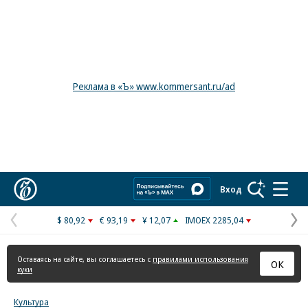
Реклама в «Ъ» www.kommersant.ru/ad
Коммерсантъ
Вход
$ 80,92
€ 93,19
¥ 12,07
IMOEX 2285,04
Предыдущая
С
страница
с
Оставаясь на сайте, вы соглашаетесь с
правилами использования
ОК
куки
Культура