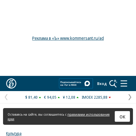
Реклама в «Ъ» www.kommersant.ru/ad
Коммерсантъ
Вход
$ 81,40
€ 94,05
¥ 12,08
IMOEX 2285,88
Предыдущая
С
страница
с
Оставаясь на сайте, вы соглашаетесь с
правилами использования
ОК
куки
Культура