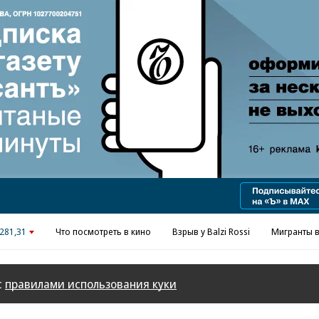
Реклама в «Ъ» www.kommersant.ru/ad
281,31
Что посмотреть в кино
Взрыв у Balzi Rossi
Мигранты в
с
правилами использования куки