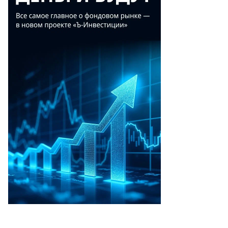
то:
ITORIAL
E
LY/File
oto,
uters