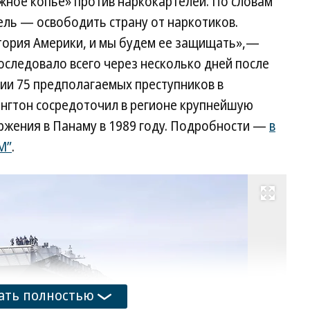
ное копье» против наркокартелей. По словам
цель — освободить страну от наркотиков.
тория Америки, и мы будем ее защищать»,—
последовало всего через несколько дней после
ции 75 предполагаемых преступников в
ингтон сосредоточил в регионе крупнейшую
ржения в Панаму в 1989 году. Подробности —
в
M”
.
Развернуть на весь экран
Фо
ED
US
ON
Ph
ать полностью
Re