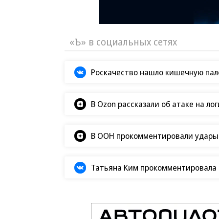
«Ъ» в социальных сетях
Роскачество нашло кишечную пало
В Ozon рассказали об атаке на ло
В ООН прокомментировали удары В
Татьяна Ким прокомментировала а