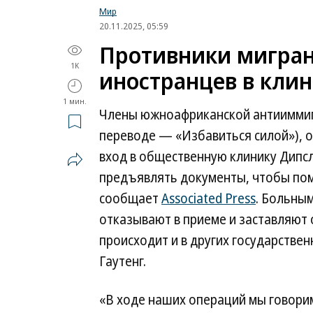
Мир
20.11.2025, 05:59
Противники мигран
1K
иностранцев в кли
1 мин.
Члены южноафриканской антииммигр
переводе — «Избавиться силой»), 
вход в общественную клинику Дипсл
предъявлять документы, чтобы по
сообщает
Associated Press
. Больным
отказывают в приеме и заставляют
происходит и в других государстве
Гаутенг.
«В ходе наших операций мы говорим