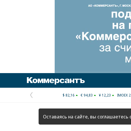
Коммерсантъ
$ 82,16
€ 94,83
¥ 12,23
IMOEX 2
Предыдущая
страница
Оставаясь на сайте, вы соглашаетесь 