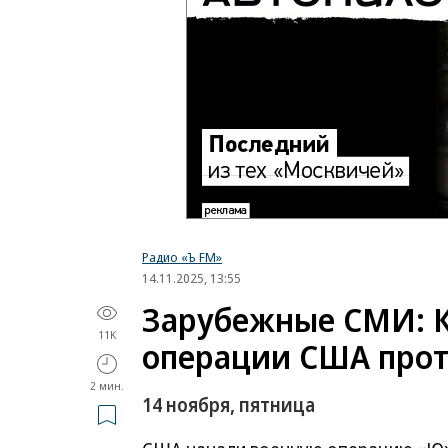
Радио «Ъ FM»
14.11.2025, 13:55
Зарубежные СМИ: К
11K
операции США прот
2 мин.
14 ноября, пятница