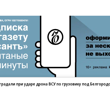
ers
традали при ударе дрона ВСУ по грузовику под Белгород
нец
вианосца Gerald R. Ford в Карибский бассейн