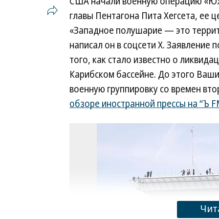
США начали военную операцию «Юж
главы Пентагона Пита Хегсета, ее 
«Западное полушарие — это терри
написал он в соцсети X. Заявление 
того, как стало известно о ликвида
Карибском бассейне. До этого Ваш
военную группировку со времен вто
обзоре иностранной прессы на “Ъ F
Чит