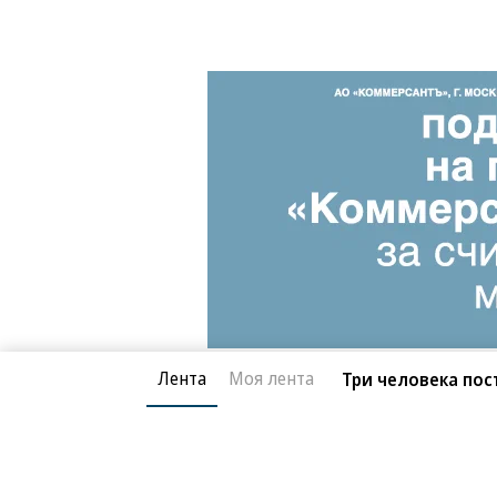
Фото: EDITORIAL USE ONLY/File Photo, Reut
Лента
Моя лента
Три человека пос
Общество
10.11.2025, 22:12
Контракт в один ко
Прибытие самого большого в мире а
20K