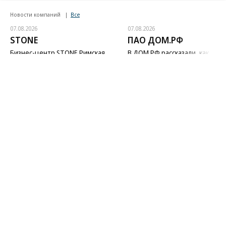
Новости компаний
Все
07.08.2026
07.08.2026
STONE
ПАО ДОМ.РФ
Бизнес-центр STONE Римская
В ДОМ.РФ рассказали, как
возведен в полную высоту
крупным компаниям эффектив
реализовывать ESG-стратегию
Благотворительный фонд
18+ реклама
О «Коммерсанте»
Android
Архив
Обратная связь
Контакты
Правовая информация
Реклама
E-mail рассылки