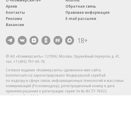
О «Коммерсанте»
Android
Архив
Обратная связь
Контакты
Правовая информация
Реклама
E-mail рассылки
Вакансии
18+
© АО «Коммерсантъ». 127006, Москва, Оружейный переулок д. 41,
тел. +7 (495) 797-69-70.
Сетевое издание «Коммерсантъ» (доменное имя сайта:
kommersant.ru) зарегистрировано Федеральной службой
по надзору в сфере связи, информационных технологий и массовых
коммуникаций (Роскомнадзор), регистрационный номер и дата
принятия решения о регистрации: серия
Эл № ФС77-76922
от 11 октября 2019 г.
Партнерские проекты/материалы, новости компаний, материалы
с пометкой «Промо» и «Официальное сообщение» опубликованы
на коммерческой основе.
На kommersant.ru применяются рекомендательные технологии.
Подробнее