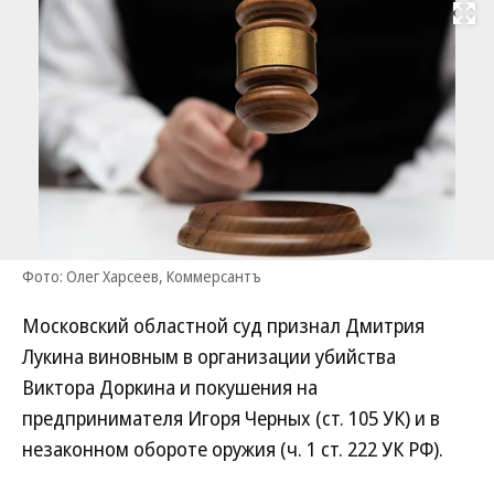
Развернуть на
Фото: Олег Харсеев, Коммерсантъ
Московский областной суд признал Дмитрия
Лукина виновным в организации убийства
Виктора Доркина и покушения на
предпринимателя Игоря Черных (ст. 105 УК) и в
незаконном обороте оружия (ч. 1 ст. 222 УК РФ).