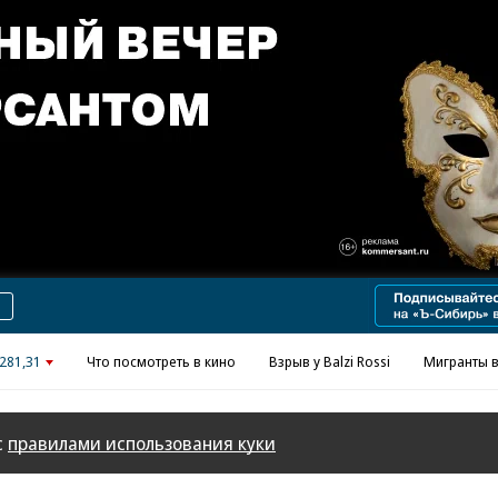
Реклама в «Ъ» www.kommersant.ru/ad
281,31
Что посмотреть в кино
Взрыв у Balzi Rossi
Мигранты в
с
правилами использования куки