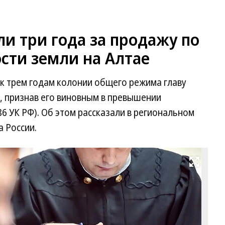
ли три года за продажу по
сти земли на Алтае
 к трем годам колонии общего режима главу
, признав его виновным в превышении
86 УК РФ). Об этом рассказали в региональном
 России.
Развернуть на весь экран
Фо
Вл
Не
Ко