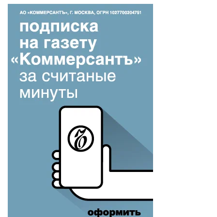
то:
ад
красов,
ммерсантъ