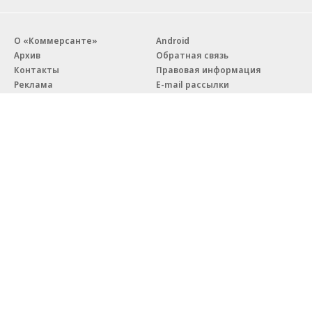
О «Коммерсанте»
Android
Архив
Обратная связь
Контакты
Правовая информация
Реклама
E-mail рассылки
Вакансии
18+
© АО «Коммерсантъ». 127006, Москва, Оружейный переулок д. 41,
тел. +7 (495) 797-69-70.
Сетевое издание «Коммерсантъ» (доменное имя сайта:
kommersant.ru) зарегистрировано Федеральной службой
по надзору в сфере связи, информационных технологий и массовых
коммуникаций (Роскомнадзор), регистрационный номер и дата
принятия решения о регистрации: серия
Эл № ФС77-76922
от 11 октября 2019 г.
Партнерские проекты/материалы, новости компаний, материалы
с пометкой «Промо» и «Официальное сообщение» опубликованы