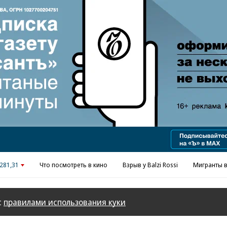
Реклама в «Ъ» www.kommersant.ru/ad
281,31
Что посмотреть в кино
Взрыв у Balzi Rossi
Мигранты в
с
правилами использования куки