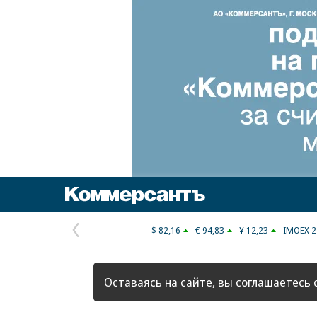
Коммерсантъ
$ 82,16
€ 94,83
¥ 12,23
IMOEX 2
Предыдущая
страница
Оставаясь на сайте, вы соглашаетесь 