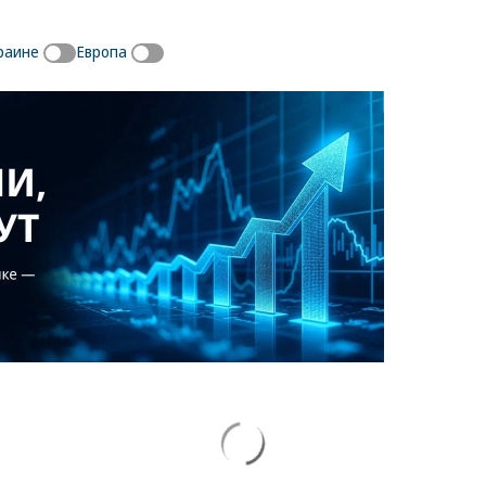
раине
Европа