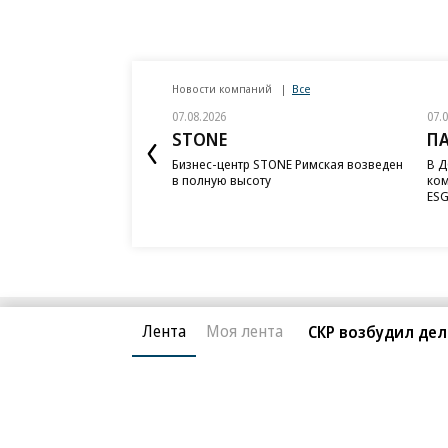
Новости компаний
Все
07.08.2026
07.
STONE
П
Бизнес-центр STONE Римская возведен
В Д
в полную высоту
ком
ESG
Лента
Моя лента
СКР возбудил дел
Благотворительный фонд
О «Коммер
Архив
Контакты
18+ реклама