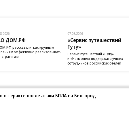
08.2026
07.08.2026
АО ДОМ.РФ
«Сервис путешествий
Туту»
ОМ.РФ рассказали, как крупным
паниям эффективно реализовывать
Сервис путешествий «Туту»
-стратегию
и «Нетмонет» поддержат лучших
сотрудников российских отелей
о о теракте после атаки БПЛА на Белгород
санте»
Реклама
Обратная связь
Вакансии
Правовая информация
Android
E-mail рассылки