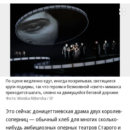
Развернуть на
По сцене медленно едут, иногда поскрипывая, светящиеся
круги-подиумы, так что героям и безмолвной «свите» миманса
приходится шагать, словно на движущейся беговой дорожке
Фото: Monika Rittersha / SF
Это сейчас доницеттиевская драма двух королев-
соперниц — обычный хлеб для многих сколько-
нибудь амбициозных оперных театров Старого и