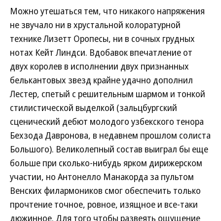
Можно утешаться тем, что никакого напряжения
не звучало ни в хрустальной колоратурной
технике Лизетт Оропесы, ни в сочных грудных
нотах Кейт Линдси. Вдобавок впечатление от
двух королев в исполнении двух признанных
белькантовых звезд крайне удачно дополнил
Лестер, спетый с решительным шармом и тонкой
стилистической выделкой (зальцбургский
сценический дебют молодого узбекского тенора
Бехзода Давронова, в недавнем прошлом солиста
Большого). Великолепный состав выиграл бы еще
больше при сколько-нибудь ярком дирижерском
участии, но Антонелло Манакорда за пультом
Венских филармоников смог обеспечить только
прочтение точное, ровное, изящное и все-таки
дюжинное. Для того чтобы развеять ощущение