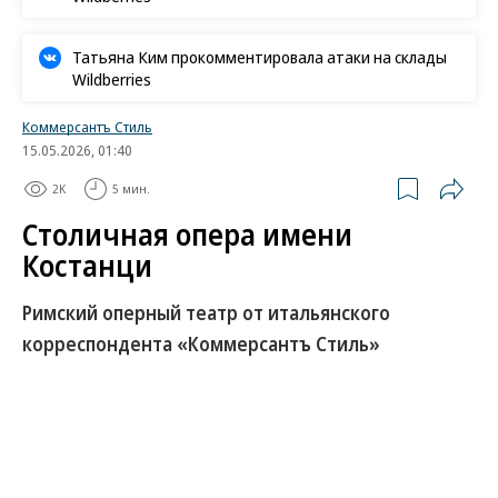
Татьяна Ким прокомментировала атаки на склады
Wildberries
Коммерсантъ Стиль
15.05.2026, 01:40
2K
5 мин.
Столичная опера имени
Костанци
Римский оперный театр от итальянского
корреспондента «Коммерсантъ Стиль»
Своим возникновением Римский оперный театр
обязан, как сказали бы мы теперь,
девелоперскому проекту предпринимателя
Доменико Костанци, сделавшего капитал