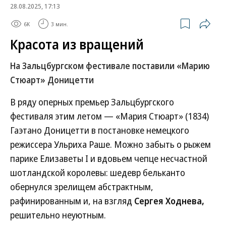
28.08.2025, 17:13
6K
3 мин.
Красота из вращений
На Зальцбургском фестивале поставили «Марию
Стюарт» Доницетти
В ряду оперных премьер Зальцбургского
фестиваля этим летом — «Мария Стюарт» (1834)
Гаэтано Доницетти в постановке немецкого
режиссера Ульриха Раше. Можно забыть о рыжем
парике Елизаветы I и вдовьем чепце несчастной
шотландской королевы: шедевр бельканто
обернулся зрелищем абстрактным,
рафинированным и, на взгляд
Сергея Ходнева,
решительно неуютным.