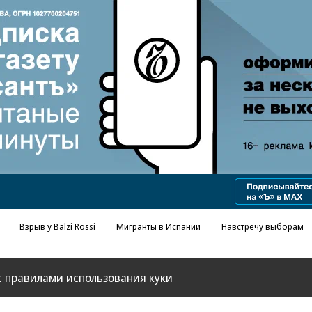
Реклама в «Ъ» www.kommersant.ru/ad
Взрыв у Balzi Rossi
Мигранты в Испании
Навстречу выборам
с
правилами использования куки