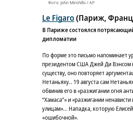
Фото: John Minchillo / AP
Le Figaro
(Париж, Франц
В Париже состоялся потрясающи
дипломатии
По форме это письмо напоминает у
президентом США Джей Ди Вэнсом в
существу, оно повторяет аргумент
Нетаньяху... 19 августа сам Нетань
обвинив его в «разжигании огня ан
“Хамаса”» и «разжигании ненависти
улицам»… Нападка, которую Елисей
«ошибочной».