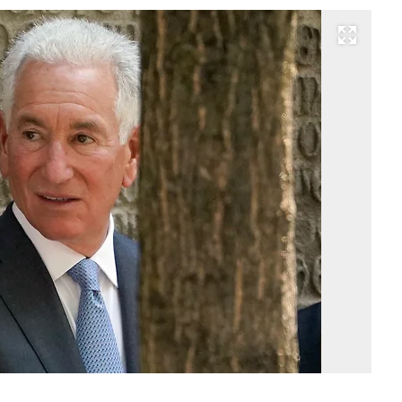
Развернуть на весь экран
Ча
Ку
Фо
Jo
Mi
/
A