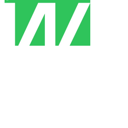
рльз
шнер
то:
hn
nchillo
P