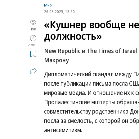
Мир
26.08.2025, 13:50
«Кушнер вообще не
19K
должность»
2 мин.
New Republic и The Times of Isra
Макрону
Дипломатический скандал между П
после публикации письма посла С
мировые медиа. И отношение их к 
Пропалестинские эксперты обращают
совместительству родственника Дон
посла за смелость, с которой он о
антисемитизм.