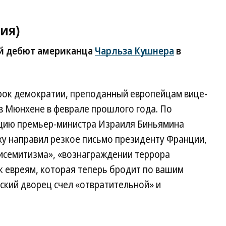
ия)
й дебют американца
Чарльза Кушнера
в
рок демократии, преподанный европейцам вице-
 Мюнхене в феврале прошлого года. По
ацию премьер-министра Израиля Биньямина
яху направил резкое письмо президенту Франции,
тисемитизма», «вознаграждении террора
 к евреям, которая теперь бродит по вашим
ский дворец счел «отвратительной» и