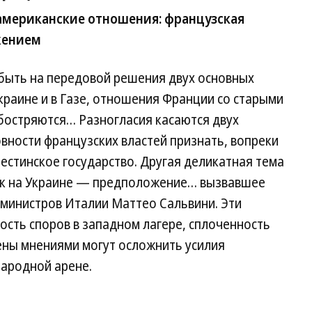
американские отношения: французская
жением
быть на передовой решения двух основных
краине и в Газе, отношения Франции со старыми
остряются… Разногласия касаются двух
овности французских властей признать, вопреки
стинское государство. Другая деликатная тема
ск на Украине — предположение… вызвавшее
 министров Италии Маттео Сальвини. Эти
сть споров в западном лагере, сплоченность
ены мнениями могут осложнить усилия
ародной арене.