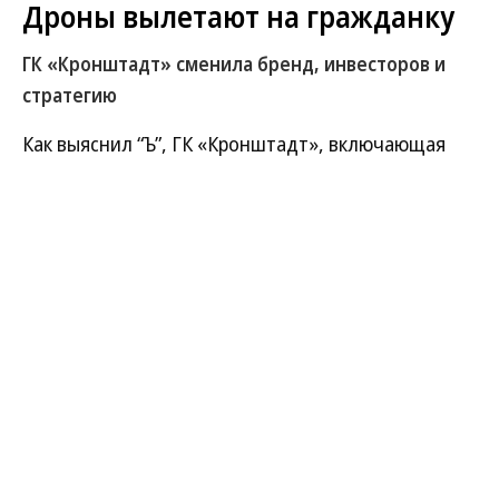
Дроны вылетают на гражданку
ГК «Кронштадт» сменила бренд, инвесторов и
стратегию
Как выяснил “Ъ”, ГК «Кронштадт», включающая
одноименного производителя дронов для
Минобороны, завершила реорганизацию.
Головной структурой стало «Аэромакс» —
подразделение, ранее входившее в АФК
«Система». Теперь группа рассчитывает
зарабатывать на гражданских беспилотниках и
выбраться из многомиллиардных убытков. Рынок
гражданских дронов, сократившийся на треть за
2025 год, считается перенасыщенным и сложным,
поэтому возврат инвестиций эксперты
прогнозируют только в долгосрочной