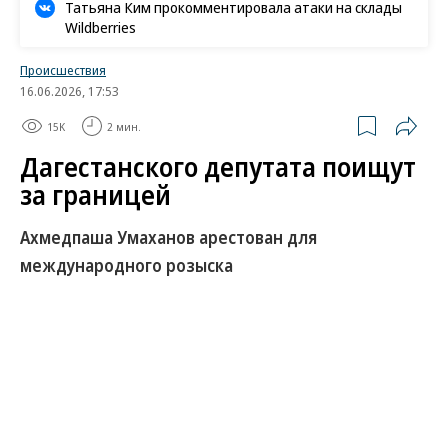
Татьяна Ким прокомментировала атаки на склады
Wildberries
Происшествия
16.06.2026, 17:53
15K
2 мин.
Дагестанского депутата поищут
за границей
Ахмедпаша Умаханов арестован для
международного розыска
Как стало известно “Ъ”, Мосгорсуд, отклонив
жалобу защиты, оставил в силе решение о
заочном аресте Ахмедпаши Умаханова —
бывшего депутата Народного собрания Дагестана
и старшего брата Сагидпаши Умаханова,