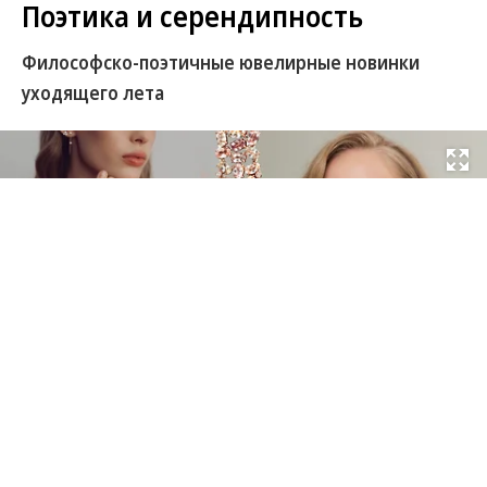
Поэтика и серендипность
Философско-поэтичные ювелирные новинки
уходящего лета
Развернуть на
Август в стихах
Ювелирный дом Cluev продолжает литературную