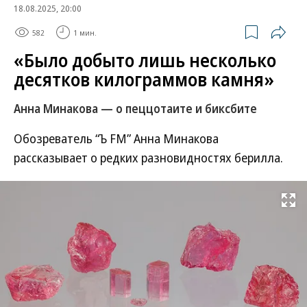
18.08.2025, 20:00
582
1 мин.
«Было добыто лишь несколько
десятков килограммов камня»
Анна Минакова — о пеццотаите и биксбите
Обозреватель “Ъ FM” Анна Минакова
рассказывает о редких разновидностях берилла.
Развернуть на