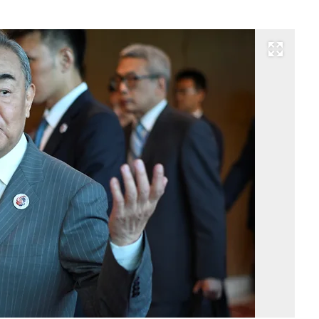
Развернуть на весь экран
Гл
М
К
Ва
И
Фо
Ma
Ng
/
Po
Ph
/
A