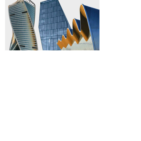
ава
ИД
НР
н
то:
ndel
an
ol
oto
P