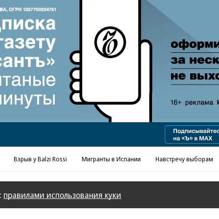
Реклама в «Ъ» www.kommersant.ru/ad
Взрыв у Balzi Rossi
Мигранты в Испании
Навстречу выборам
с
правилами использования куки