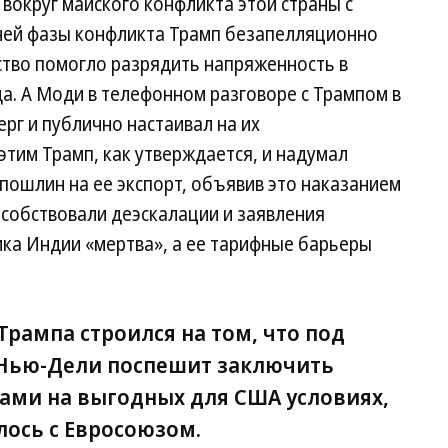
 вокруг майского конфликта этой страны с
чей фазы конфликта Трамп безапелляционно
ство помогло разрядить напряженность в
. А Моди в телефонном разговоре с Трампом в
рг и публично настаивал на их
этим Трамп, как утверждается, и надумал
пошлин на ее экспорт, объявив это наказанием
пособствовали деэскалации и заявления
ика Индии «мертва», а ее тарифные барьеры
Трампа строился на том, что под
Нью-Дели поспешит заключить
тами на выгодных для США условиях,
лось с Евросоюзом.