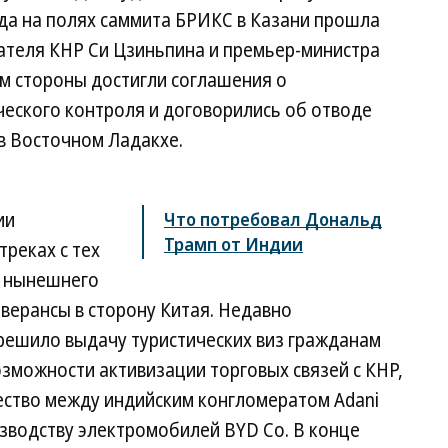
да на полях саммита БРИКС в Казани прошла
дателя КНР Си Цзиньпина и премьер-министра
м стороны достигли соглашения о
ческого контроля и договорились об отводе
 в Восточном Ладакхе.
ии
Что потребовал Дональд
Трамп от Индии
треках с тех
ы нынешнего
еверансы в сторону Китая. Недавно
ешило выдачу туристических виз гражданам
озможности активизации торговых связей с КНР,
ство между индийским конгломератом Adani
изводству электромобилей BYD Co. В конце