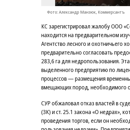
Фото: Александр Манзюк, Коммерсантъ
КС зарегистрировал жалобу ООО «Со
находится на предварительном изуч
Агентство лесного и охотничьего х
предварительно согласовать предо
283,6 га для недропользования. Эт
выделенного предприятию по лицен
процессов — размещения временны
вмещающих пород, необходимого 
СУР обжаловал отказ властей в суде
(ЗК) и ст. 25.1 закона «О недрах», 
проведения торгов, если он необх
пользования недрами». Предприятие