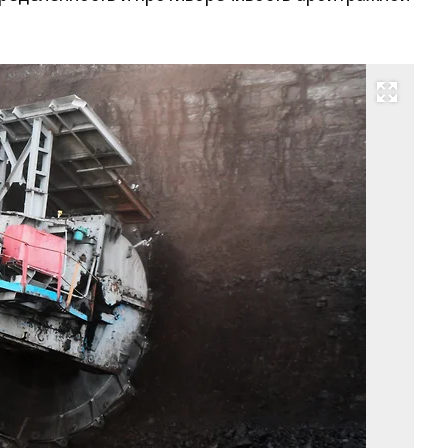
Развернуть на весь экран
Фо
Ал
Ма
Ко