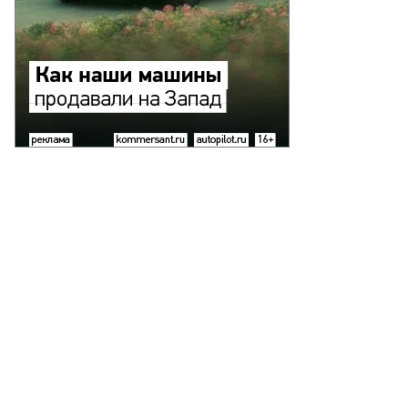
то:
ександр
нзюк,
ммерсантъ