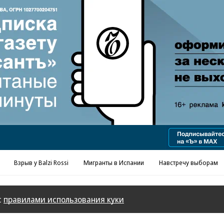
Реклама в «Ъ» www.kommersant.ru/ad
Взрыв у Balzi Rossi
Мигранты в Испании
Навстречу выборам
с
правилами использования куки