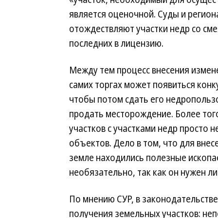
является оценочной. Суды и регион
отождествляют участки недр со см
последних в лицензию.
Между тем процесс внесения измене
самих торгах может появиться конк
чтобы потом сдать его недрополь
продать месторождение. Более тог
участков с участками недр просто н
объектов. Дело в том, что для вне
земле находились полезные ископае
необязательно, так как он нужен л
По мнению СУР, в законодательств
получения земельных участков: не