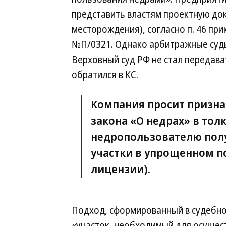
представить властям проектную до
месторождения), согласно п. 46 при
№П/0321. Однако арбитражные суды 
Верховный суд РФ не стал передава
обратился в КС.
Компания просит призн
закона «О недрах» в тол
недропользователю полу
участки в упрощенном п
лицензии).
Подход, сформированный в судебно
«участок, необходимый для осущес