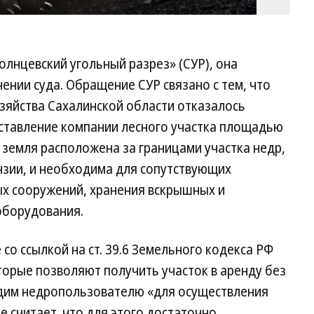
лнцевский угольный разрез» (СУР), она
ении суда. Обращение СУР связано с тем, что
озяйства Сахалинской области отказалось
ставление компании лесного участка площадью
а земля расположена за границами участка недр,
зии, и необходима для сопутствующих
х сооружений, хранения вскрышных и
оборудования.
 со ссылкой на ст. 39.6 Земельного кодекса РФ
которые позволяют получить участок в аренду без
одим недропользователю «для осуществления
 считает, что для этого достаточно