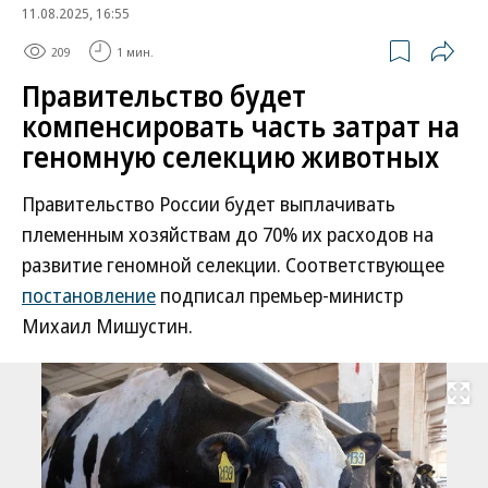
11.08.2025, 16:55
209
1 мин.
Правительство будет
компенсировать часть затрат на
геномную селекцию животных
Правительство России будет выплачивать
племенным хозяйствам до 70% их расходов на
развитие геномной селекции. Соответствующее
постановление
подписал премьер-министр
Михаил Мишустин.
Развернуть на