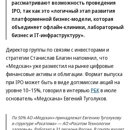
рассматривают возможность проведения
IPO, так как это «логичный этап развития
платформенной бизнес-модели, которая
объединяет офлайн-клиники, лабораторный
бизнес и IT-инфраструктуру».
Директор группы по связям с инвесторами и
стратегии Станислав Благин напомнил, что
«Медскан» уже разместил на рынке цифровые
финансовые активы и облигации. Формат выпуска
при IPO может быть в виде допэмиссии акций на
уровне 10–15%, говорил в интервью
РБК
в июле
основатель «Медскана» Евгений Туголуков.
По 50% АО «Медскан» принадлежат Евгению Туголукову
и структуре «Росатома» — АО «Росатом Технологии
здоровья». Работает в 31 регионе России. В группу входят