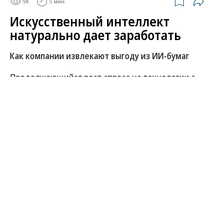
9K
5 мин.
Искусственный интеллект
натурально дает заработать
Как компании извлекают выгоду из ИИ-бумаг
Продолжающийся рост спроса на технологии с
использованием искусственного интеллекта (ИИ)
привел не только к увеличению прибылей
компаний, которые занимаются производством
чипов и других компонентов для ИИ. Акции
технологических компаний растут в цене,
повышая их рыночную капитализацию. В свою
очередь, недавние стартапы всего за несколько
лет настолько выросли, что готовы выйти на IPO,
которые обещают им многомиллиардные
прибыли от продажи акций.