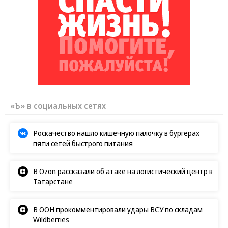
Путин озвучил итоговый план СВО
Зеленский неожиданно высказался о
возвращении Крыма
Заставим раскаяться: союзник России
дал грозное обещание