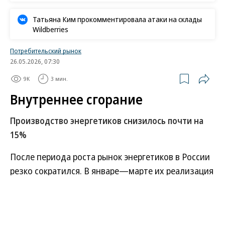
«Ъ» в социальных сетях
Роскачество нашло кишечную палочку в бургерах
пяти сетей быстрого питания
В Ozon рассказали об атаке на логистический центр в
Татарстане
В ООН прокомментировали удары ВСУ по складам
Wildberries
Татьяна Ким прокомментировала атаки на склады
Wildberries
Потребительский рынок
26.05.2026, 07:30
9K
3 мин.