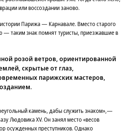
аврации или воссоздании заново.
 истории Парижа — Карнавале. Вместо старого
ю — таким знак помнят туристы, приезжавшие в
ной розой ветров, ориентированной
емлей, скрытые от глаз,
овременных парижских мастеров,
созданием.
реугольный камень, дабы служить знаком»,—
казу Людовика XV. Он занял место «весов
зор осужденных преступников. Однако