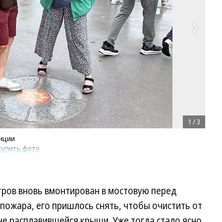
1
/
3
анции
купить фото
ров вновь вмонтирован в мостовую перед
 пожара, его пришлось снять, чтобы очистить от
не расплавившейся крыши. Уже тогда стало ясно,