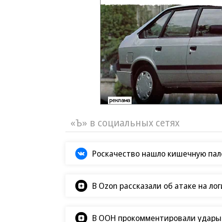
«Ъ» в социальных сетях
Роскачество нашло кишечную пало
В Ozon рассказали об атаке на ло
В ООН прокомментировали удары В