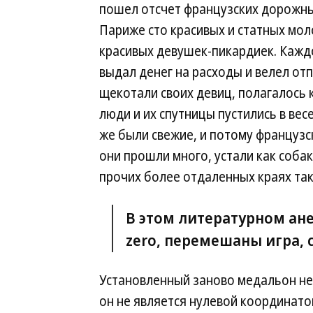
пошел отсчет французских дорожны
Париже сто красивых и статных мол
красивых девушек-пикардиек. Кажд
выдал денег на расходы и велел отп
щекотали своих девиц, полагалось 
люди и их спутницы пустились в вес
же были свежие, и потому француз
они прошли много, устали как собаки
прочих более отдаленных краях та
В этом литературном анек
zero, перемешаны игра, 
Установленный заново медальон не 
он не является нулевой координато