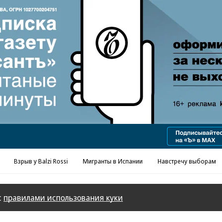
Реклама в «Ъ» www.kommersant.ru/ad
Взрыв у Balzi Rossi
Мигранты в Испании
Навстречу выборам
с
правилами использования куки