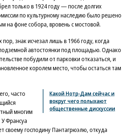
рел только в 1924 году — после долгих
комиссии по культурному наследию было решено
м на фоне собора, вровень с мостовой.
 пор, знак исчезал лишь в 1966 году, когда
 подземной автостоянки под площадью. Однако
тельстве побудили от парковки отказаться, и
тановленное королем место, чтобы остаться там
ero, часто
Какой Нотр-Дам сейчас и
вокруг чего полыхают
ющийся
общественные дискуссии
ятный многим
 У Франсуа
т своему господину Пантагрюэлю, откуда