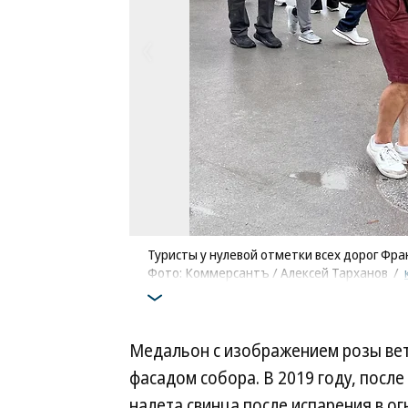
Туристы у нулевой отметки всех дорог Фр
Фото: Коммерсантъ / Алексей Тарханов
/
Медальон с изображением розы вет
фасадом собора. В 2019 году, после
налета свинца после испарения в ог