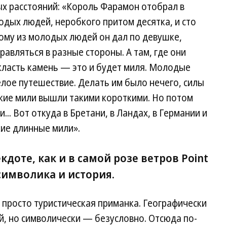
х расстояний: «Король Фарамон отобрал в
одых людей, неробкого притом десятка, и сто
ому из молодых людей он дал по девушке,
равляться в разные стороны. А там, где они
класть камень — это и будет миля. Молодые
елое путешествие. Делать им было нечего, силы
ские мили вышли такими короткими. Но потом
... Вот откуда в Бретани, в Ландах, в Германии и
кие длинные мили».
доте, как и в самой розе ветров Point
символика и история.
просто туристическая приманка. Географически
й, но символически — безусловно. Отсюда по-