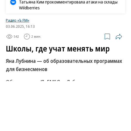
Татьяна Ким прокомментировала атаки на склады
Wildberries
Радио «Ъ FM»
03.06.2025, 16:13
542
2 мин.
Школы, где учат менять мир
Яна Лубнина — об образовательных программах
для бизнесменов
Обозреватель “Ъ FM” Яна Лубнина рассказывает, в
частности, о Global Advanced Management
Programme школы управления «Сколково».
Развернуть на