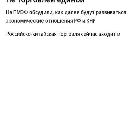
На ПМЭФ обсудили, как далее будут развиваться
экономические отношения РФ и КНР
Российско-китайская торговля сейчас входит в
более сложную фазу развития, поставки уже не
могут расти прежними темпами, а отдельные
рынки в РФ уже столкнулись с насыщением
товарами из КНР, показали дискуссии на
Петербургском международном экономическом
форуме (ПМЭФ). Отмечено, что все большее
значение приобретают взаимные инвестиции и
совместные проекты в промышленности.
Расширение промкооперации сопровождается и
новыми проблемами — от недостаточно
понятных механизмов поддержки инвесторов в
обеих странах до дефицита кадров на российском