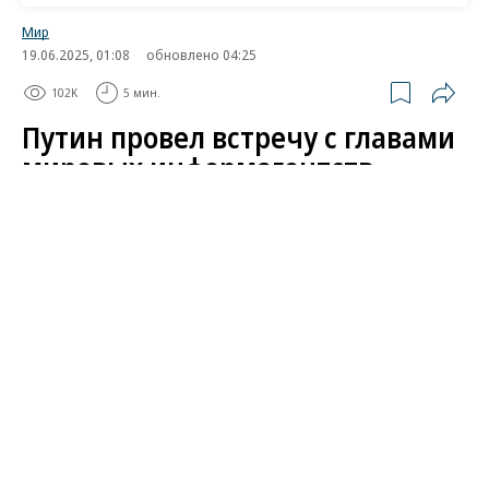
Wildberries
Мир
19.06.2025, 01:08
обновлено 04:25
102K
5 мин.
Путин провел встречу с главами
мировых информагентств.
Главное
В ночь на 19 июня президент России Владимир
Путин в рамках Петербургского международного
экономического форума (ПМЭФ) провел встречу с
руководителями международных
информационных агентств. Президент затронул
тему урегулирования конфликта на Украине,
прокомментировал ситуацию на Ближнем Востоке