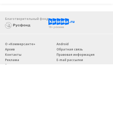
Благотворительный фонд
18+ реклама
О «Коммерсанте»
Android
Архив
Обратная связь
Контакты
Правовая информация
Реклама
E-mail рассылки
Вакансии
18+
© АО «Коммерсантъ». 127006, Москва, Оружейный переулок д. 41,
тел. +7 (495) 797-69-70.
Сетевое издание «Коммерсантъ» (доменное имя сайта:
kommersant.ru) зарегистрировано Федеральной службой