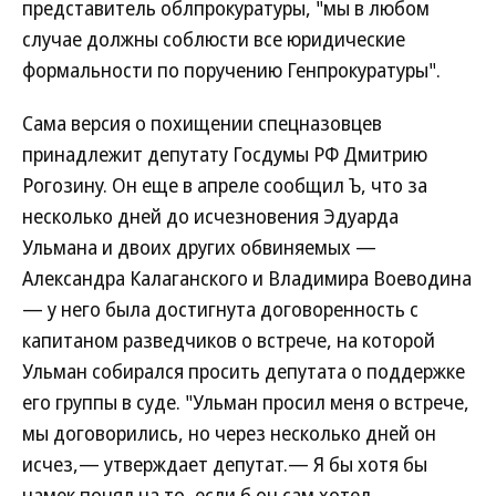
представитель облпрокуратуры, "мы в любом
случае должны соблюсти все юридические
формальности по поручению Генпрокуратуры".
Сама версия о похищении спецназовцев
принадлежит депутату Госдумы РФ Дмитрию
Рогозину. Он еще в апреле сообщил Ъ, что за
несколько дней до исчезновения Эдуарда
Ульмана и двоих других обвиняемых —
Александра Калаганского и Владимира Воеводина
— у него была достигнута договоренность с
капитаном разведчиков о встрече, на которой
Ульман собирался просить депутата о поддержке
его группы в суде. "Ульман просил меня о встрече,
мы договорились, но через несколько дней он
исчез,— утверждает депутат.— Я бы хотя бы
намек понял на то, если б он сам хотел