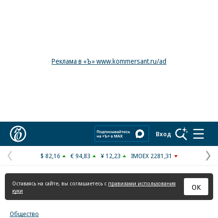
Реклама в «Ъ» www.kommersant.ru/ad
Коммерсантъ
Вход
$ 82,16
€ 94,83
¥ 12,23
IMOEX 2281,31
Предыдущая
С
страница
с
Оставаясь на сайте, вы соглашаетесь с
правилами использования
ОК
куки
Общество