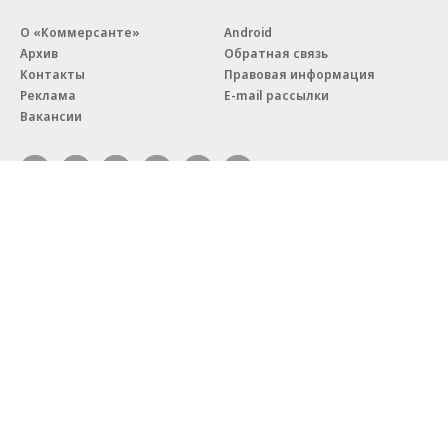
О «Коммерсанте»
Android
Архив
Обратная связь
Контакты
Правовая информация
Реклама
E-mail рассылки
Вакансии
18+
© АО «Коммерсантъ». 127006, Москва, Оружейный переулок д. 41,
тел. +7 (495) 797-69-70.
Сетевое издание «Коммерсантъ» (доменное имя сайта:
kommersant.ru) зарегистрировано Федеральной службой
по надзору в сфере связи, информационных технологий и массовых
коммуникаций (Роскомнадзор), регистрационный номер и дата
принятия решения о регистрации: серия
Эл № ФС77-76922
от 11 октября 2019 г.
Партнерские проекты/материалы, новости компаний, материалы
с пометкой «Промо» и «Официальное сообщение» опубликованы
на коммерческой основе.