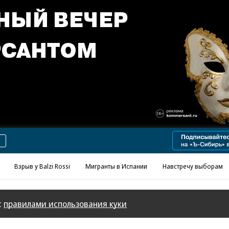
Реклама в «Ъ» www.kommersant.ru/ad
Взрыв у Balzi Rossi
Мигранты в Испании
Навстречу выборам
с
правилами использования куки