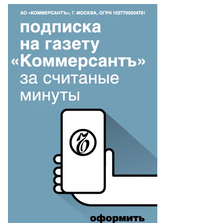
то:
ексей
льгавко,
ммерсантъ