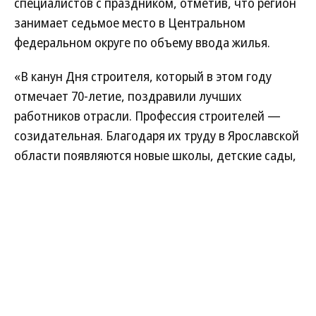
специалистов с праздником, отметив, что регион
занимает седьмое место в Центральном
федеральном округе по объему ввода жилья.
«В канун Дня строителя, который в этом году
отмечает 70-летие, поздравили лучших
работников отрасли. Профессия строителей —
созидательная. Благодаря их труду в Ярославской
области появляются новые школы, детские сады,
учреждения культуры и спорта, жилье и
общественные пространства. Благодарю
строителей за профессионализм и преданность
делу»,— написал Михаил Евраев.
Он сообщил, что всего сейчас в регионе строят
более 20 крупных объектов. В частности,
завершается строительство нового корпуса