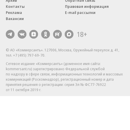
Архив
Обратная связь
Контакты
Правовая информация
Реклама
E-mail рассылки
Вакансии
18+
© АО «Коммерсантъ». 127006, Москва, Оружейный переулок д. 41,
тел. +7 (495) 797-69-70.
Сетевое издание «Коммерсантъ» (доменное имя сайта:
kommersant.ru) зарегистрировано Федеральной службой
по надзору в сфере связи, информационных технологий и массовых
коммуникаций (Роскомнадзор), регистрационный номер и дата
принятия решения о регистрации: серия
Эл № ФС77-76922
от 11 октября 2019 г.
Партнерские проекты/материалы, новости компаний, материалы
с пометкой «Промо» и «Официальное сообщение» опубликованы
на коммерческой основе.
На kommersant.ru применяются рекомендательные технологии.
Подробнее