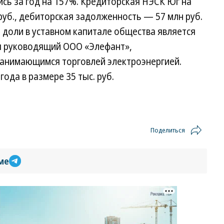
ись за год на 157%. Кредиторская НЭСК Юг на
руб., дебиторская задолженность — 57 млн руб.
 доли в уставном капитале общества является
я руководящий ООО «Элефант»,
 занимающимся торговлей электроэнергией.
ода в размере 35 тыс. руб.
Поделиться
ме