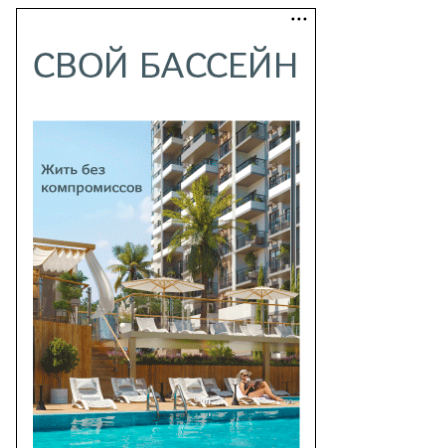
то:
ья
лахов,
ммерсантъ