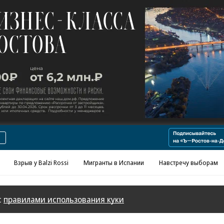
Реклама в «Ъ» www.kommersant.ru/ad
Взрыв у Balzi Rossi
Мигранты в Испании
Навстречу выборам
с
правилами использования куки