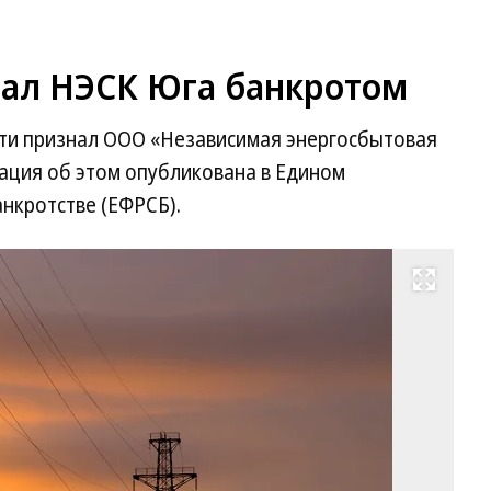
нал НЭСК Юга банкротом
ти признал ООО «Независимая энергосбытовая
ция об этом опубликована в Едином
нкротстве (ЕФРСБ).
Развернуть на весь экран
Фо
Ил
Га
Ко