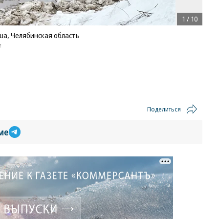
1
/
10
ша, Челябинская область
и
Поделиться
ме