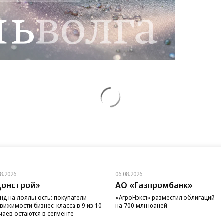
08.2026
06.08.2026
онстрой»
АО «Газпромбанк»
нд на лояльность: покупатели
«АгроНэкст» разместил облигаций
вижимости бизнес-класса в 9 из 10
на 700 млн юаней
чаев остаются в сегменте