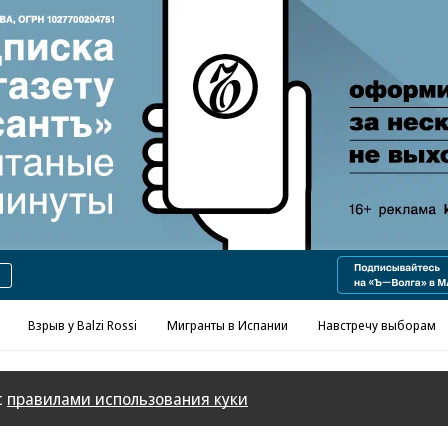
Реклама в «Ъ» www.kommersant.ru/ad
Взрыв у Balzi Rossi
Мигранты в Испании
Навстречу выборам
с
правилами использования куки