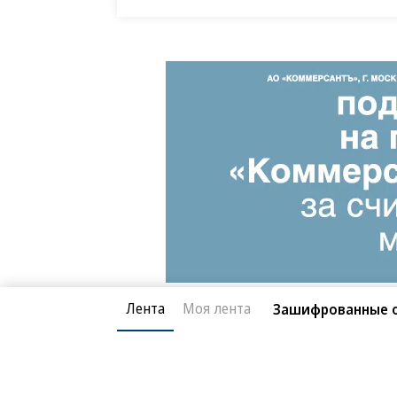
Лента
Моя лента
Зашифрованные 
Благотворительный фонд
О «Коммер
Архив
Контакты