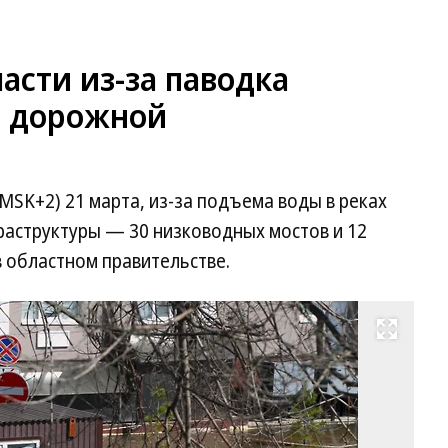
асти из-за паводка
а дорожной
MSK+2) 21 марта, из-за подъема воды в реках
аструктуры — 30 низководных мостов и 12
в областном правительстве.
Развернуть на весь экран
Фо
Ол
Ку
Ко