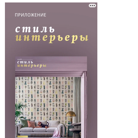
то:
ьга
зьмина,
ммерсантъ