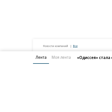
Лента
Моя лента
«Одиссея» стала
Новости компаний
Все
07.08.2026
07.
STONE
П
Бизнес-центр STONE Римская возведен
В Д
в полную высоту
ком
ESG