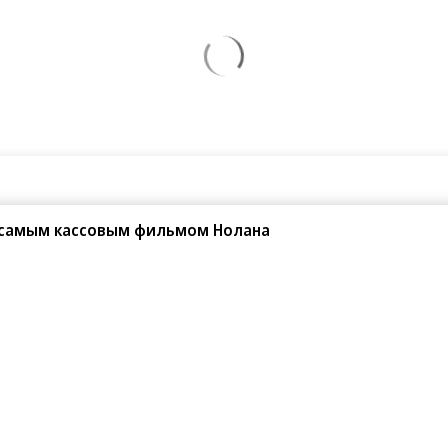
 самым кассовым фильмом Нолана
08.2026
07.08.2026
АО ДОМ.РФ
«Сервис путешествий
Туту»
ОМ.РФ рассказали, как крупным
паниям эффективно реализовывать
Сервис путешествий «Туту»
-стратегию
и «Нетмонет» поддержат лучших
сотрудников российских отелей