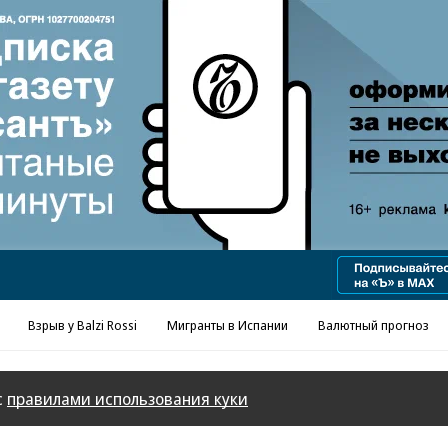
Реклама в «Ъ» www.kommersant.ru/ad
Взрыв у Balzi Rossi
Мигранты в Испании
Валютный прогноз
с
правилами использования куки