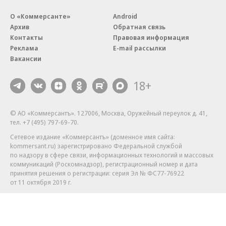
О «Коммерсанте»
Android
Архив
Обратная связь
Контакты
Правовая информация
Реклама
E-mail рассылки
Вакансии
18+
© АО «Коммерсантъ». 127006, Москва, Оружейный переулок д. 41,
тел. +7 (495) 797-69-70.
Сетевое издание «Коммерсантъ» (доменное имя сайта:
kommersant.ru) зарегистрировано Федеральной службой
по надзору в сфере связи, информационных технологий и массовых
коммуникаций (Роскомнадзор), регистрационный номер и дата
принятия решения о регистрации: серия
Эл № ФС77-76922
от 11 октября 2019 г.
Партнерские проекты/материалы, новости компаний, материалы
с пометкой «Промо» и «Официальное сообщение» опубликованы
на коммерческой основе.