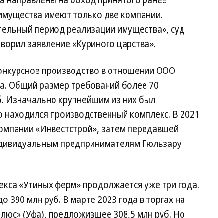
а направлены на обход принятого ранее
 имущества имеют только две компании.
тельный период реализации имущества», суд
творил заявление «Куриного царства».
онкурсное производство в отношении ООО
да. Общий размер требований более 70
б. Изначально крупнейшим из них был
го находился производственный комплекс. В 2021
компании «Инвестстрой», затем передавшей
ндивидуальным предпринимателям Гюльзару
кса «Утиных ферм» продолжается уже три года.
о 390 млн руб. В марте 2023 года в торгах на
юс» (Уфа), предложившее 308,5 млн руб. Но