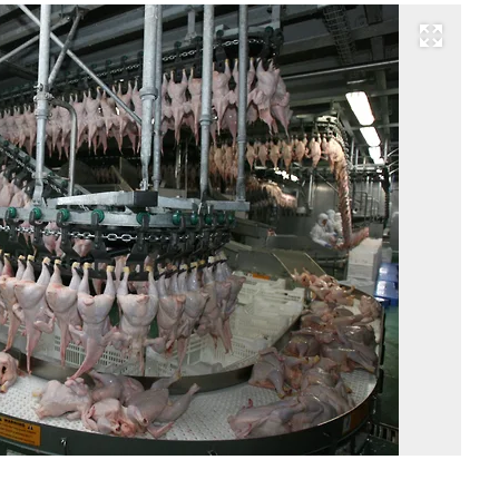
Развернуть на весь экран
Фо
Ко
Ил
Ко