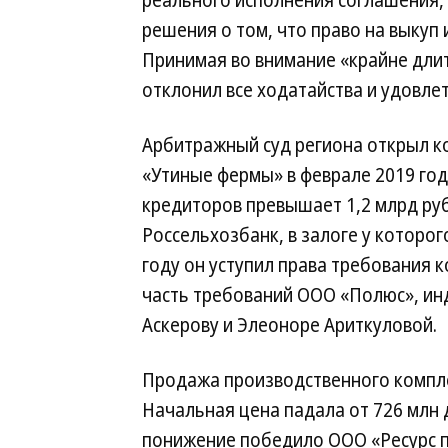
реального исполнения соглашения, 
решения о том, что право на выкуп
Принимая во внимание «крайне дли
отклонил все ходатайства и удовле
Арбитражный суд региона открыл к
«Утиные фермы» в феврале 2019 го
кредиторов превышает 1,2 млрд ру
Россельхозбанк, в залоге у которо
году он уступил права требования 
часть требований ООО «Полюс», и
Аскерову и Элеоноре Ариткуловой.
Продажа производственного компле
Начальная цена падала от 726 млн д
понижение победило ООО «Ресурс пл