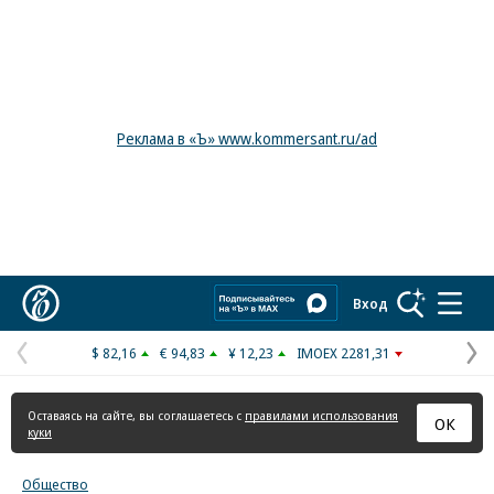
Реклама в «Ъ» www.kommersant.ru/ad
Коммерсантъ
Вход
$ 82,16
€ 94,83
¥ 12,23
IMOEX 2281,31
Предыдущая
С
страница
с
Оставаясь на сайте, вы соглашаетесь с
правилами использования
ОК
куки
Общество