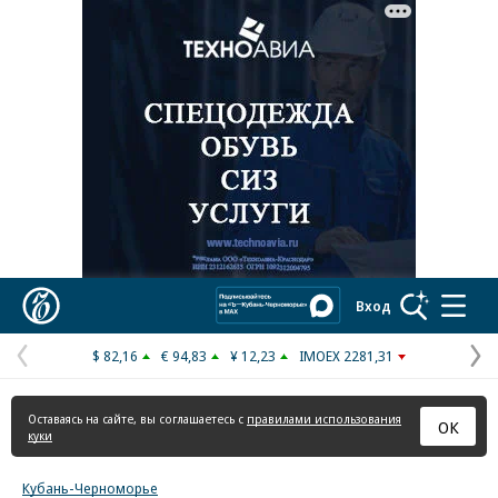
Реклама в «Ъ» www.kommersant.ru/ad
Коммерсантъ
Вход
$ 82,16
€ 94,83
¥ 12,23
IMOEX 2281,31
Предыдущая
С
страница
с
Оставаясь на сайте, вы соглашаетесь с
правилами использования
ОК
куки
Кубань-Черноморье