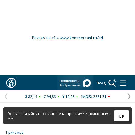
Реклама в «Ъ» www.kommersant.ru/ad
Коммерсантъ
Вход
$ 82,16
€ 94,83
¥ 12,23
IMOEX 2281,31
Предыдущая
С
страница
с
Оставаясь на сайте, вы соглашаетесь с
правилами использования
ОК
куки
Прикамье