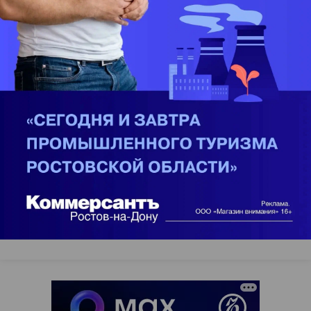
Новости компаний
Все
06.08.2026
06.08.2026
ГК «Галс-Девелопмент»
«Донстрой»
В бизнес-центре «Адмирал» в
Тренд на лояльность: покупат
Южном порту залит первый куб
недвижимости бизнес-класса в
бетона
из 10 случаев остаются
в сегменте