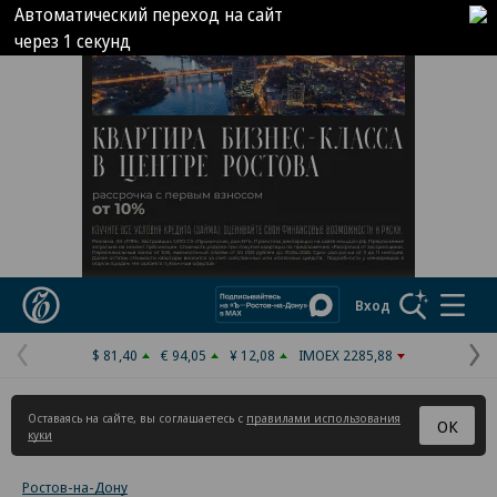
Автоматический переход на сайт
через
1
секунд
Реклама в «Ъ» www.kommersant.ru/ad
Коммерсантъ
Вход
$ 81,40
€ 94,05
¥ 12,08
IMOEX 2285,88
Предыдущая
С
страница
с
Оставаясь на сайте, вы соглашаетесь с
правилами использования
ОК
куки
Ростов-на-Дону