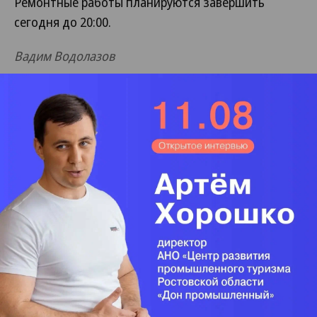
Ремонтные работы планируются завершить
сегодня до 20:00.
Вадим Водолазов
Поделиться
Читайте нас в
MAX
и в
Телеграме