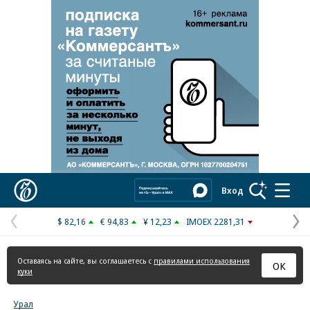
Реклама в «Ъ» www.kommersant.ru/ad
Коммерсантъ
Вход
$ 82,16
€ 94,83
¥ 12,23
IMOEX 2281,31
Предыдущая
С
страница
с
Оставаясь на сайте, вы соглашаетесь с
правилами использования
ОК
куки
Урал