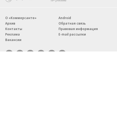
18+ реклама
О «Коммерсанте»
Android
Архив
Обратная связь
Контакты
Правовая информация
Реклама
E-mail рассылки
Вакансии
18+
© АО «Коммерсантъ». 127006, Москва, Оружейный переулок д. 41,
тел. +7 (495) 797-69-70.
Сетевое издание «Коммерсантъ» (доменное имя сайта:
kommersant.ru) зарегистрировано Федеральной службой
по надзору в сфере связи, информационных технологий и массовых
коммуникаций (Роскомнадзор), регистрационный номер и дата
принятия решения о регистрации: серия
Эл № ФС77-76922
от 11 октября 2019 г.
Партнерские проекты/материалы, новости компаний, материалы
с пометкой «Промо» и «Официальное сообщение» опубликованы