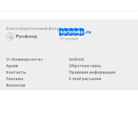
Благотворительный фонд
18+ реклама
О «Коммерсанте»
Android
Архив
Обратная связь
Контакты
Правовая информация
Реклама
E-mail рассылки
Вакансии
18+
© АО «Коммерсантъ». 127006, Москва, Оружейный переулок д. 41,
тел. +7 (495) 797-69-70.
Сетевое издание «Коммерсантъ» (доменное имя сайта: